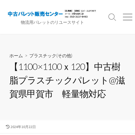
コ
ン
テ
検
メ
物流用パレットのリユースサイト
索
ニ
ン
切
ュ
ツ
り
ー
へ
替
ス
え
ホーム
>
プラスチック(その他)
キ
ッ
【1100×1100ｘ120】中古樹
プ
脂プラスチックパレット@滋
賀県甲賀市 軽量物対応
最
2024年10月22日
終