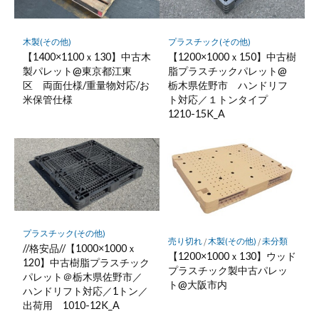
木製(その他)
プラスチック(その他)
【1400×1100ｘ130】中古木
【1200×1000ｘ150】中古樹
製パレット@東京都江東
脂プラスチックパレット@
区 両面仕様/重量物対応/お
栃木県佐野市 ハンドリフ
米保管仕様
ト対応／１トンタイプ
1210-15K_A
プラスチック(その他)
売り切れ
/
木製(その他)
/
未分類
//格安品//【1000×1000ｘ
【1200×1000ｘ130】ウッド
120】中古樹脂プラスチック
プラスチック製中古パレッ
パレット＠栃木県佐野市／
ト@大阪市内
ハンドリフト対応／1トン／
出荷用 1010-12K_A