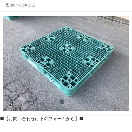
最
2024年10月22日
終
更
新
日
■【お問い合わせは下のフォームから】■