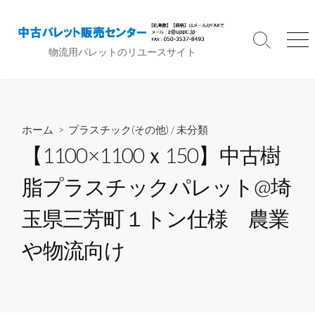
コ
ン
テ
検
メ
物流用パレットのリユースサイト
索
ニ
ン
切
ュ
ツ
り
ー
へ
替
ス
え
ホーム
>
プラスチック(その他)
/
未分類
キ
ッ
【1100×1100ｘ150】中古樹
プ
脂プラスチックパレット@埼
玉県三芳町１トン仕様 農業
や物流向け