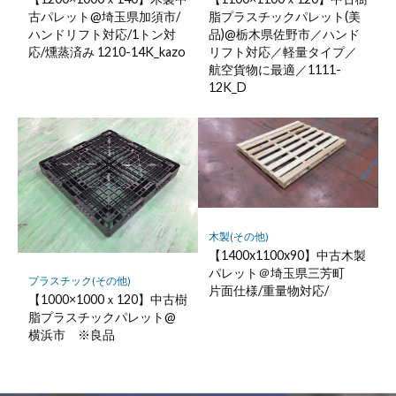
古パレット@埼玉県加須市/
脂プラスチックパレット(美
ハンドリフト対応/1トン対
品)@栃木県佐野市／ハンド
応/燻蒸済み 1210-14K_kazo
リフト対応／軽量タイプ／
航空貨物に最適／1111-
12K_D
木製(その他)
【1400x1100x90】中古木製
パレット＠埼玉県三芳町
プラスチック(その他)
片面仕様/重量物対応/
【1000×1000ｘ120】中古樹
脂プラスチックパレット@
横浜市 ※良品