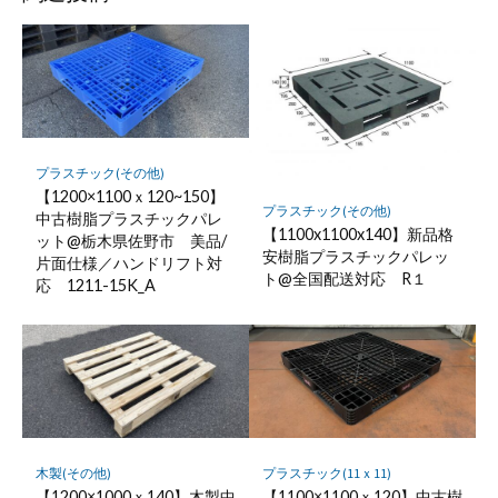
プラスチック(その他)
【1200×1100ｘ120~150】
プラスチック(その他)
中古樹脂プラスチックパレ
【1100x1100x140】新品格
ット@栃木県佐野市 美品/
安樹脂プラスチックパレッ
片面仕様／ハンドリフト対
ト@全国配送対応 R１
応 1211-15K_A
木製(その他)
プラスチック(11ｘ11)
【1200×1000ｘ140】木製中
【1100×1100ｘ120】中古樹