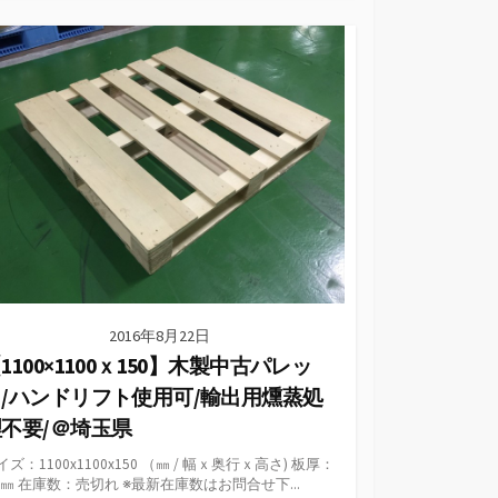
テ
ゴ
リ
ー
2016年8月22日
1100×1100ｘ150】木製中古パレッ
ト/ハンドリフト使用可/輸出用燻蒸処
不要/＠埼玉県
イズ：1100x1100x150 （㎜ / 幅ｘ奥行ｘ高さ) 板厚：
5 ㎜ 在庫数：売切れ ※最新在庫数はお問合せ下...