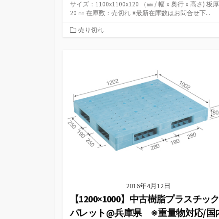
サイズ：1100x1100x120 （㎜ / 幅ｘ奥行ｘ高さ) 板
20 ㎜ 在庫数：売切れ ※最新在庫数はお問合せ下...
カ
売り切れ
テ
ゴ
リ
ー
2016年4月12日
【1200×1000】中古樹脂プラスチッ
パレット@兵庫県 ※重量物対応/国