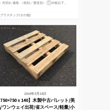
：売切れ 価格 :（税別／運賃別） ①30枚以下...
カ
プラスチック(その他)
テ
ゴ
リ
ー
2016年3月24日
750×750ｘ140】木製中古パレット/美
/ワンウェイ出荷/省スペース/軽量/小