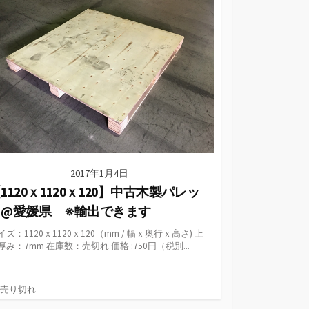
ー
2017年1月4日
1120ｘ1120ｘ120】中古木製パレッ
ト@愛媛県 ※輸出できます
イズ：1120ｘ1120ｘ120（mm / 幅ｘ奥行ｘ高さ) 上
厚み：7mm 在庫数：売切れ 価格 :750円（税別...
カ
売り切れ
テ