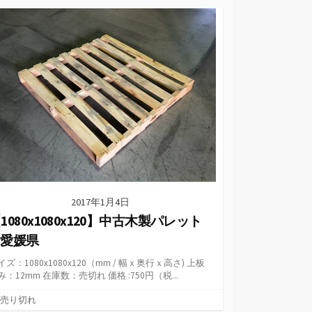
ゴ
リ
ー
2017年1月4日
1080x1080x120】中古木製パレット
@愛媛県
イズ：1080x1080x120（mm / 幅ｘ奥行ｘ高さ) 上板
み：12mm 在庫数：売切れ 価格 :750円（税...
カ
売り切れ