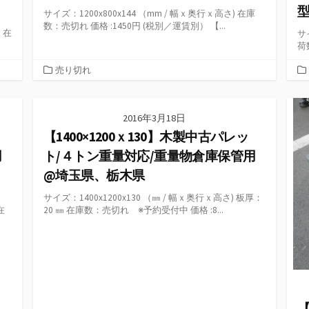
型
サイズ：1200x800x144 （mm / 幅ｘ奥行ｘ高さ) 在庫
数：売切れ 価格 :1450円 (税別／運賃別） 【...
 在
サ
荷
カ
売り切れ
テ
ゴ
リ
2016年3月18日
ー
【1400×1200ｘ130】木製中古パレッ
用
ト/４トン重量対応/重量物倉庫保管用
@埼玉県、栃木県
サイズ：1400x1200x130 （㎜ / 幅ｘ奥行ｘ高さ) 板厚：
在
20 ㎜ 在庫数：売切れ ※予約受付中 価格 :8...
【