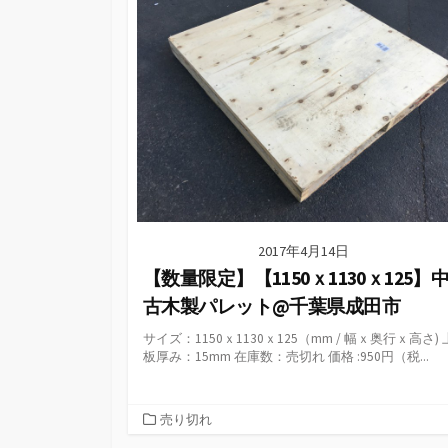
ー
2017年4月14日
【数量限定】【1150ｘ1130ｘ125】
古木製パレット@千葉県成田市
サイズ：1150ｘ1130ｘ125（mm / 幅ｘ奥行ｘ高さ) 
板厚み：15mm 在庫数：売切れ 価格 :950円（税...
カ
売り切れ
テ