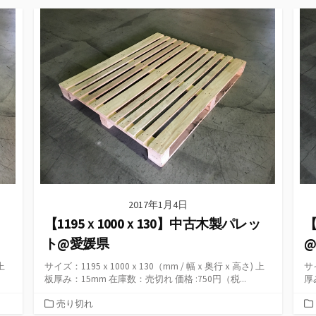
ゴ
リ
ー
2017年1月4日
ッ
【1195ｘ1000ｘ130】中古木製パレッ
【
ト@愛媛県
上
サイズ：1195ｘ1000ｘ130（mm / 幅ｘ奥行ｘ高さ) 上
サ
板厚み：15mm 在庫数：売切れ 価格 :750円（税...
厚
カ
売り切れ