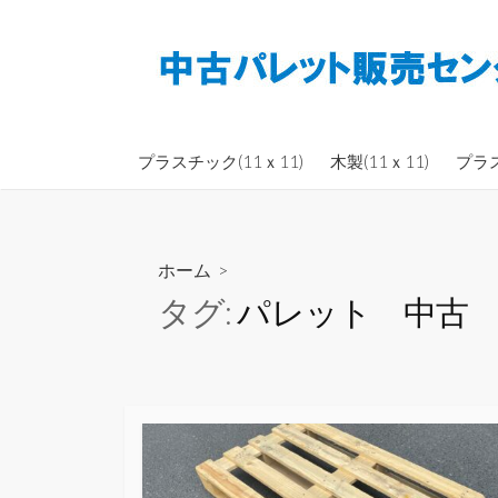
コ
ン
テ
ン
ツ
へ
プラスチック(11ｘ11)
木製(11ｘ11)
プラ
ス
キ
ッ
ホーム
>
プ
タグ:
パレット 中古