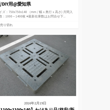
/DIY用@愛知県
イズ：750x750x140 （mm / 幅ｘ奥行ｘ高さ) 月間入
数：1000～1400枚 ※最新在庫数はお問合せ下...
カ
売り切れ
テ
ゴ
リ
ー
2016年2月19日
1100x1100x140】わけあり品/格安/新