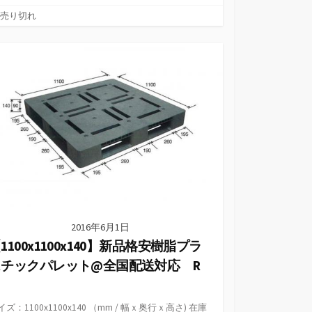
カ
売り切れ
テ
ゴ
リ
ー
2016年6月1日
1100x1100x140】新品格安樹脂プラ
スチックパレット@全国配送対応 R
１
イズ：1100x1100x140 （mm / 幅ｘ奥行ｘ高さ) 在庫