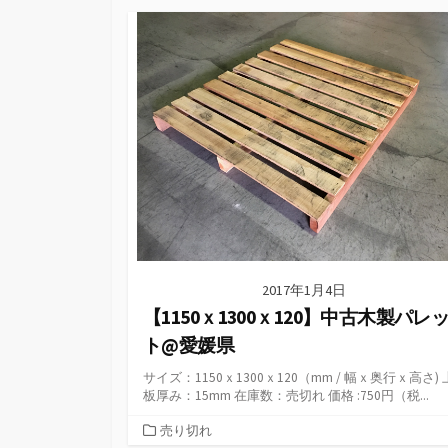
ゴ
リ
ー
2017年1月4日
【1150ｘ1300ｘ120】中古木製パレ
ト@愛媛県
サイズ：1150ｘ1300ｘ120（mm / 幅ｘ奥行ｘ高さ) 
板厚み：15mm 在庫数：売切れ 価格 :750円（税...
カ
売り切れ