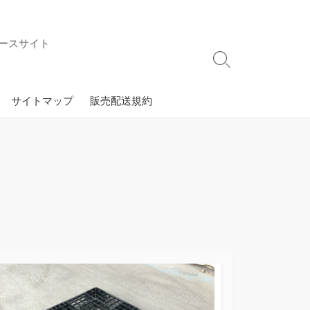
ースサイト
検
索
切
サイトマップ
販売配送規約
り
替
え