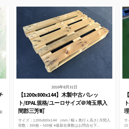
テ
ゴ
リ
ー
2016年8月31日
チ
【1200x800x144】木製中古パレッ
【
ト/EPAL規格/ユーロサイズ＠埼玉県入
間郡三芳町
理
在庫
サイズ：1200x800x144 （mm / 幅ｘ奥行ｘ高さ) 月間入
サ
荷数：300枚～500枚 ※最新在庫数はお問合せ下...
1