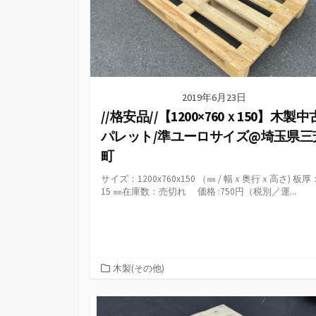
2019年6月23日
//格安品//【1200×760ｘ150】木製中
パレット/準ユーロサイズ@埼玉県三
町
サイズ：1200x760x150 （㎜ / 幅ｘ奥行ｘ高さ) 板厚
15 ㎜在庫数：売切れ 価格 :750円（税別／運...
カ
木製(その他)
テ
ゴ
リ