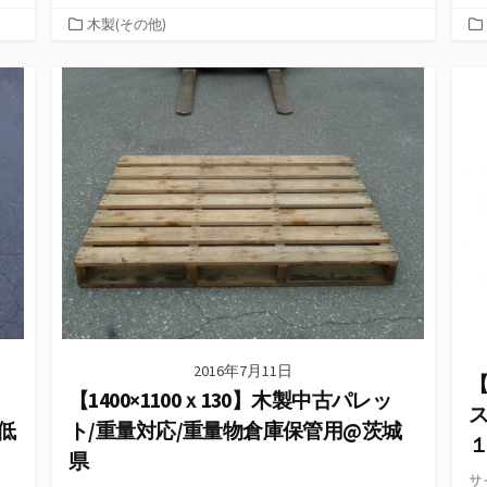
カ
木製(その他)
テ
ゴ
リ
ー
2016年7月11日
【
【1400×1100ｘ130】木製中古パレッ
低
ト/重量対応/重量物倉庫保管用@茨城
県
サ