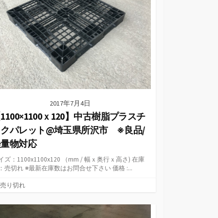
2017年7月4日
1100×1100ｘ120】中古樹脂プラスチ
ックパレット@埼玉県所沢市 ※良品/
軽量物対応
イズ：1100x1100x120 （mm / 幅ｘ奥行ｘ高さ) 在庫
：売切れ ※最新在庫数はお問合せ下さい 価格 :...
カ
売り切れ
テ
ゴ
リ