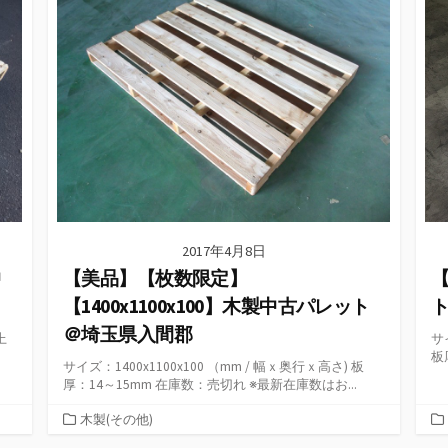
ー
2017年4月8日
中
【美品】【枚数限定】
【
【1400x1100x100】木製中古パレット
＠埼玉県入間郡
上
サ
板
サイズ：1400x1100x100 （mm / 幅ｘ奥行ｘ高さ) 板
厚：14～15mm 在庫数：売切れ ※最新在庫数はお...
カ
木製(その他)
テ