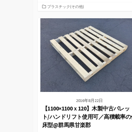
カ
プラスチック(その他)
テ
ゴ
リ
ー
2016年8月22日
【1100×1100ｘ120】木製中古パレッ
ト/ハンドリフト使用可／高積載率の
床型@群馬県甘楽郡