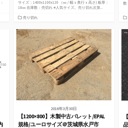
厚：
サイズ：1400x1100x120 （㎜ / 幅ｘ奥行ｘ高さ) 板厚：
数
18㎜ 在庫数：売切れ ※人気サイズ。売り切れ次第...
カ
売り切れ
テ
ゴ
リ
ー
2016年3月30日
ク
【1200×800】木製中古パレット/EPAL
【
内
規格/ユーロサイズ＠茨城県水戸市
品