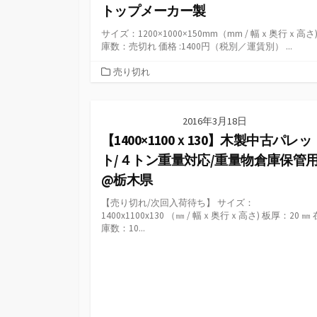
トップメーカー製
サイズ：1200×1000×150mm（mm / 幅ｘ奥行ｘ高さ)
庫数：売切れ 価格 :1400円（税別／運賃別） ...
カ
売り切れ
テ
ゴ
リ
2016年3月18日
ー
【1400×1100ｘ130】木製中古パレッ
ト/４トン重量対応/重量物倉庫保管
@栃木県
【売り切れ/次回入荷待ち】 サイズ：
1400x1100x130 （㎜ / 幅ｘ奥行ｘ高さ) 板厚：20 ㎜ 
庫数：10...