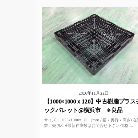
テ
ゴ
リ
ー
2016年11月22日
【1000×1000ｘ120】中古樹脂プラス
ックパレット@横浜市 ※良品
サイズ：1000x1000x120 （mm / 幅ｘ奥行ｘ高さ) 
数：売切れ ※最新在庫数はお問合せ下さい 価格 :...