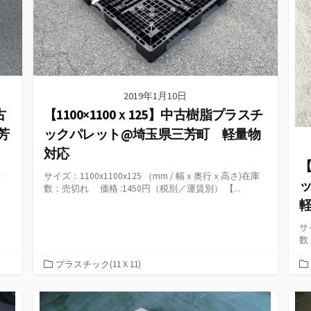
2019年1月10日
古
【1100×1100ｘ125】中古樹脂プラスチ
芳
ックパレット@埼玉県三芳町 軽量物
対応
【
：
サイズ：1100x1100x125 （mm / 幅ｘ奥行ｘ高さ)在庫
数：売切れ 価格 :1450円（税別／運賃別） 【...
サ
数
カ
プラスチック(11Ｘ11)
テ
ゴ
リ