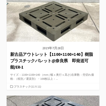
ー
2019年7月28日
新古品アウトレット【1100×1100×140】樹脂
プラスチックパレット@奈良県 即発送可
能/ER-1
サイズ：1100×1100×140 （mm / 幅ｘ奥行ｘ高さ)在庫数：売切れ価
格 : （税別／運賃別）・100枚以上：...
カ
プラスチック(11Ｘ11)
テ
ゴ
リ
ー