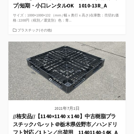
プ/短期・小口レンタルOK 1010-13R_A
サイズ：1000×1000×132 （mm / 幅ｘ奥行ｘ高さ)在庫数：売切れ価
格 : 2200円（税別／運賃別）色：青...
カ
プラスチック(その他)
テ
ゴ
リ
ー
2021年7月1日
//格安品//【1140×1140ｘ140】中古樹脂プラ
スチックパレット＠栃木県佐野市／ハンドリ
フト対応／1トン／出荷用 11401140-14K_A