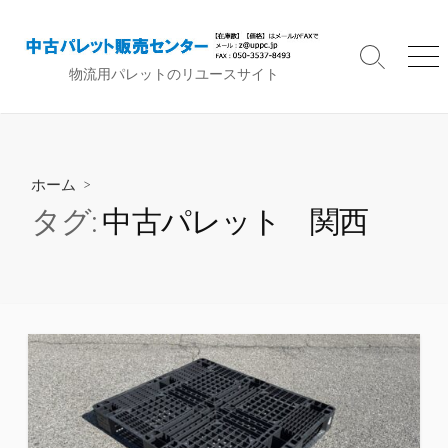
コ
ン
テ
検
メ
物流用パレットのリユースサイト
索
ニ
ン
切
ュ
ツ
り
ー
へ
替
ス
え
ホーム
>
キ
ッ
タグ:
中古パレット 関西
プ