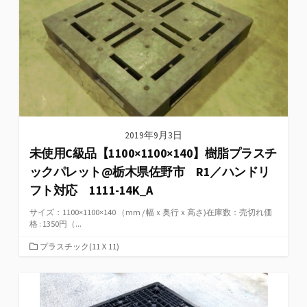
ー
2019年9月3日
未使用C級品【1100×1100×140】樹脂プラスチ
ックパレット@栃木県佐野市 R1／ハンドリ
フト対応 1111-14K_A
サイズ：1100×1100×140 （mm / 幅ｘ奥行ｘ高さ)在庫数：売切れ価
格 : 1350円（...
カ
プラスチック(11Ｘ11)
テ
ゴ
リ
ー