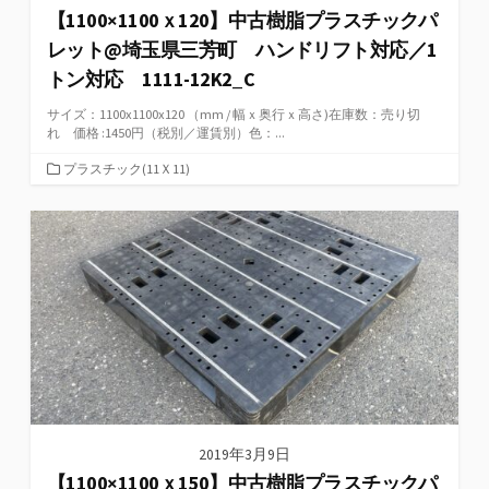
【1100×1100ｘ120】中古樹脂プラスチックパ
レット@埼玉県三芳町 ハンドリフト対応／1
トン対応 1111-12K2_C
サイズ：1100x1100x120 （mm / 幅ｘ奥行ｘ高さ)在庫数：売り切
れ 価格 :1450円（税別／運賃別）色：...
カ
プラスチック(11Ｘ11)
テ
ゴ
リ
ー
2019年3月9日
【1100×1100ｘ150】中古樹脂プラスチックパ