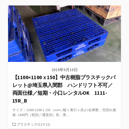
ゴ
リ
ー
2019年9月10日
【1100×1100ｘ150】中古樹脂プラスチックパ
レット@埼玉県入間郡 ハンドリフト不可／
両面仕様／短期・小口レンタルOK 1111-
15R_B
サイズ：1100×1100ｘ150 （mm / 幅ｘ奥行ｘ高さ)在庫数：売切れ価
格 : 1400円（税別／運賃別）色：青...
カ
プラスチック(11Ｘ11)