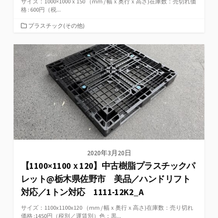
サイズ：1000×1000ｘ150 （mm / 幅ｘ奥行ｘ高さ)在庫数：売切れ価
格 : 600円（税...
カ
プラスチック(その他)
テ
ゴ
リ
ー
2020年3月20日
【1100×1100ｘ120】中古樹脂プラスチックパ
レット@栃木県佐野市 美品／ハンドリフト
対応／1トン対応 1111-12K2_A
サイズ：1100x1100x120 （mm / 幅ｘ奥行ｘ高さ)在庫数：売り切れ
価格 :1450円（税別／運賃別）色：黒...