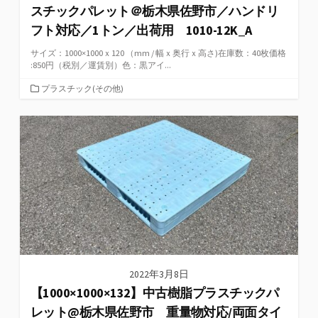
スチックパレット＠栃木県佐野市／ハンドリ
フト対応／1トン／出荷用 1010-12K_A
サイズ：1000×1000ｘ120 （mm / 幅ｘ奥行ｘ高さ)在庫数：40枚価格
:850円（税別／運賃別）色：黒アイ...
カ
プラスチック(その他)
テ
ゴ
リ
ー
2022年3月8日
【1000×1000×132】中古樹脂プラスチックパ
レット@栃木県佐野市 重量物対応/両面タイ