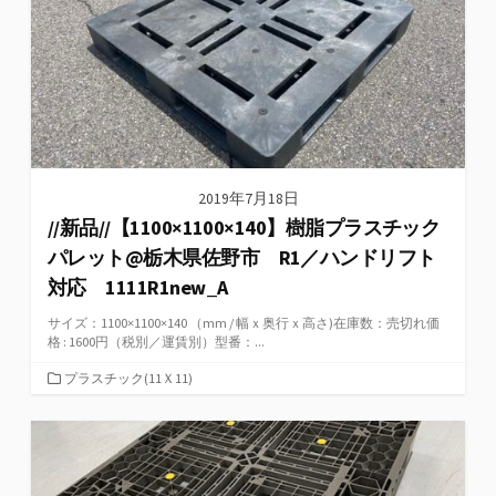
2019年7月18日
//新品//【1100×1100×140】樹脂プラスチック
パレット@栃木県佐野市 R1／ハンドリフト
対応 1111R1new_A
サイズ：1100×1100×140 （mm / 幅ｘ奥行ｘ高さ)在庫数：売切れ価
格 : 1600円（税別／運賃別）型番：...
カ
プラスチック(11Ｘ11)
テ
ゴ
リ
ー