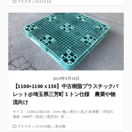
カ
プラスチック(11Ｘ11)
テ
ゴ
リ
ー
2019年9月10日
【1100×1100ｘ150】中古樹脂プラスチックパ
レット@埼玉県三芳町１トン仕様 農業や物
流向け
サイズ：1100x1100x150 （mm / 幅ｘ奥行ｘ高さ)在庫数：売切れ
価格 : 1680円（税別／運賃別）色：...
カ
プラスチック(その他)
/
未分類
テ