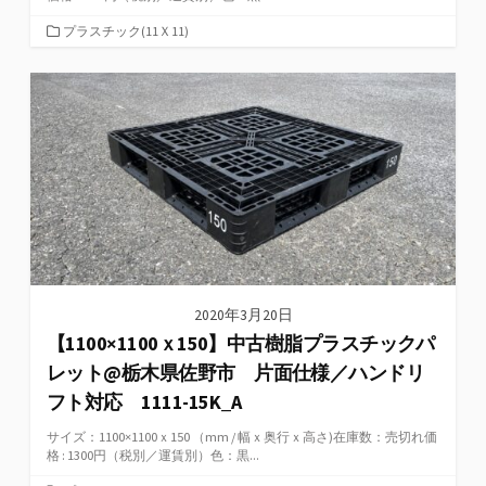
カ
プラスチック(11Ｘ11)
テ
ゴ
リ
ー
2020年3月20日
【1100×1100ｘ150】中古樹脂プラスチックパ
レット@栃木県佐野市 片面仕様／ハンドリ
フト対応 1111-15K_A
サイズ：1100×1100ｘ150 （mm / 幅ｘ奥行ｘ高さ)在庫数：売切れ価
格 : 1300円（税別／運賃別）色：黒...