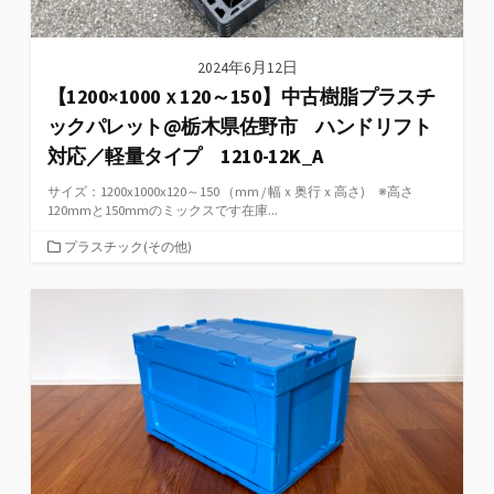
2024年6月12日
【1200×1000ｘ120～150】中古樹脂プラスチ
ックパレット@栃木県佐野市 ハンドリフト
対応／軽量タイプ 1210-12K_A
サイズ：1200x1000x120～150 （mm / 幅ｘ奥行ｘ高さ) ※高さ
120mmと150mmのミックスです在庫...
カ
プラスチック(その他)
テ
ゴ
リ
ー