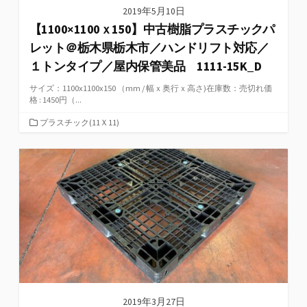
2019年5月10日
【1100×1100ｘ150】中古樹脂プラスチックパ
レット＠栃木県栃木市／ハンドリフト対応／
１トンタイプ／屋内保管美品 1111-15K_D
サイズ：1100x1100x150 （mm / 幅ｘ奥行ｘ高さ)在庫数：売切れ価
格 : 1450円（...
カ
プラスチック(11Ｘ11)
テ
ゴ
リ
ー
2019年3月27日