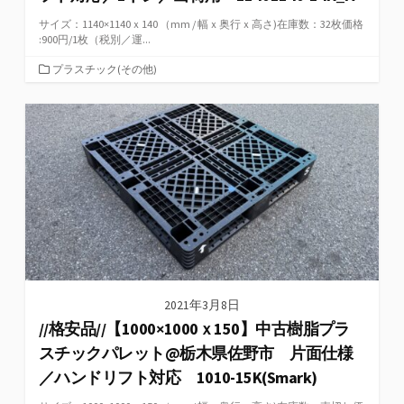
サイズ：1140×1140ｘ140 （mm / 幅ｘ奥行ｘ高さ)在庫数：32枚価格
:900円/1枚（税別／運...
カ
プラスチック(その他)
テ
ゴ
リ
ー
2021年3月8日
//格安品//【1000×1000ｘ150】中古樹脂プラ
スチックパレット@栃木県佐野市 片面仕様
／ハンドリフト対応 1010-15K(Smark)