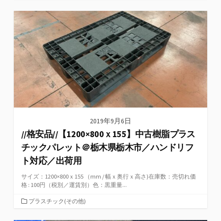
テ
ゴ
リ
ー
2019年9月6日
//格安品//【1200×800ｘ155】中古樹脂プラス
チックパレット＠栃木県栃木市／ハンドリフ
ト対応／出荷用
サイズ：1200×800ｘ155 （mm / 幅ｘ奥行ｘ高さ)在庫数：売切れ価
格 : 100円（税別／運賃別）色：黒重量...
カ
プラスチック(その他)
テ
ゴ