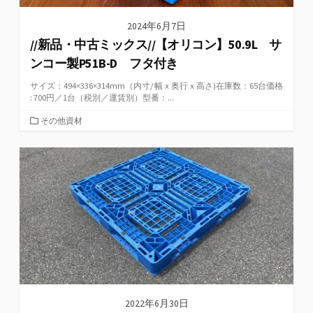
2024年6月7日
//新品・中古ミックス//【オリコン】50.9L サ
ンコー製P51B-D フタ付き
サイズ：494×336×314mm（内寸/ 幅ｘ奥行ｘ高さ)在庫数：65台価格
: 700円／1台（税別／運賃別）型番：...
カ
その他資材
テ
ゴ
リ
ー
2022年6月30日