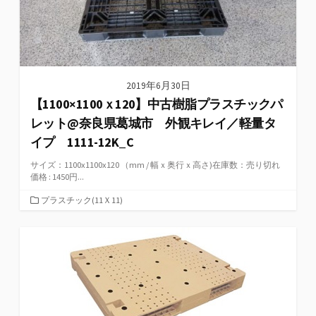
2019年6月30日
【1100×1100ｘ120】中古樹脂プラスチックパ
レット@奈良県葛城市 外観キレイ／軽量タ
イプ 1111-12K_C
サイズ：1100x1100x120 （mm / 幅ｘ奥行ｘ高さ)在庫数：売り切れ
価格 : 1450円...
カ
プラスチック(11Ｘ11)
テ
ゴ
リ
ー