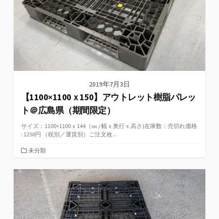
2019年7月3日
【1100×1100ｘ150】アウトレット樹脂パレッ
ト＠広島県（期間限定）
サイズ：1100×1100ｘ144（㎜ / 幅ｘ奥行ｘ高さ)在庫数：売切れ価格
: 1250円 （税別／運賃別）ご注文枚...
カ
未分類
テ
ゴ
リ
ー