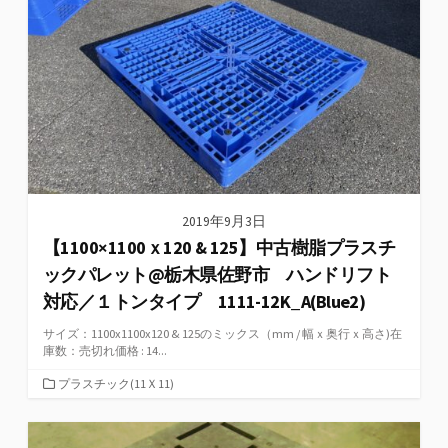
リ
ー
2019年9月3日
【1100×1100ｘ120 & 125】中古樹脂プラスチ
ックパレット@栃木県佐野市 ハンドリフト
対応／１トンタイプ 1111-12K_A(Blue2)
サイズ：1100x1100x120 & 125のミックス（mm / 幅ｘ奥行ｘ高さ)在
庫数：売切れ価格 : 14...
カ
プラスチック(11Ｘ11)
テ
ゴ
リ