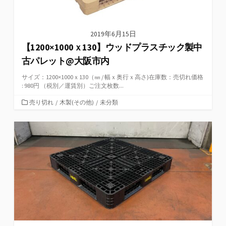
2019年6月15日
【1200×1000ｘ130】ウッドプラスチック製中
古パレット@大阪市内
サイズ：1200×1000ｘ130（㎜ / 幅ｘ奥行ｘ高さ)在庫数：売切れ価格
: 980円 （税別／運賃別）ご注文枚数...
カ
売り切れ
/
木製(その他)
/
未分類
テ
ゴ
リ
ー