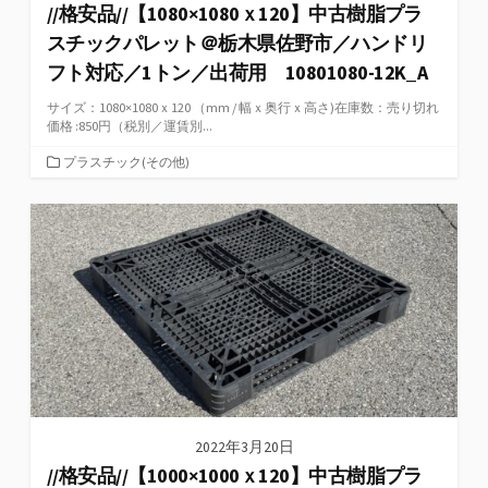
//格安品//【1080×1080ｘ120】中古樹脂プラ
スチックパレット＠栃木県佐野市／ハンドリ
フト対応／1トン／出荷用 10801080-12K_A
サイズ：1080×1080ｘ120 （mm / 幅ｘ奥行ｘ高さ)在庫数：売り切れ
価格 :850円（税別／運賃別...
カ
プラスチック(その他)
テ
ゴ
リ
ー
2022年3月20日
//格安品//【1000×1000ｘ120】中古樹脂プラ