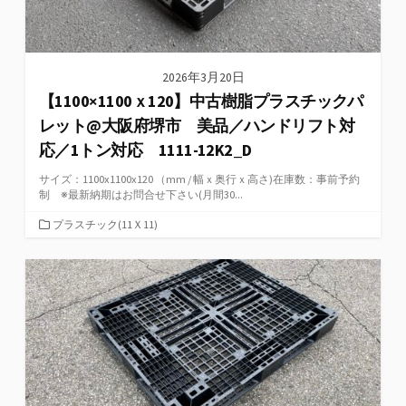
2026年3月20日
【1100×1100ｘ120】中古樹脂プラスチックパ
レット@大阪府堺市 美品／ハンドリフト対
応／1トン対応 1111-12K2_D
サイズ：1100x1100x120 （mm / 幅ｘ奥行ｘ高さ)在庫数：事前予約
制 ※最新納期はお問合せ下さい(月間30...
カ
プラスチック(11Ｘ11)
テ
ゴ
リ
ー