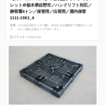
レット＠栃木県佐野市／ハンドリフト対応／
静荷重4トン／保管用／出荷用／屋内保管
1111-15K2_A
型番：LX-1111-D4(サンコー製)、JH-D4･1111(岐阜プラ製)のミック
ス （1トン用の人気タイプです）サイ...
カ
プラスチック(11Ｘ11)
テ
ゴ
リ
ー