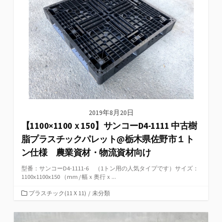
2019年8月20日
【1100×1100ｘ150】サンコーD4-1111 中古樹
脂プラスチックパレット@栃木県佐野市１ト
ン仕様 農業資材・物流資材向け
型番：サンコーD4-1111-6 （1トン用の人気タイプです）サイズ：
1100x1100x150 （mm / 幅ｘ奥行ｘ...
カ
プラスチック(11Ｘ11)
/
未分類
テ
ゴ
リ