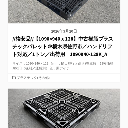
2026年3月20日
//格安品//【1090×940ｘ128】中古樹脂プラス
チックパレット＠栃木県佐野市／ハンドリフ
ト対応／1トン／出荷用 1090940-128K_A
サイズ：1090×940ｘ128 （mm / 幅ｘ奥行ｘ高さ)在庫数：19枚価格
:800円（税別／運賃別）色：黒アイテ...
カ
プラスチック(その他)
テ
ゴ
リ
ー